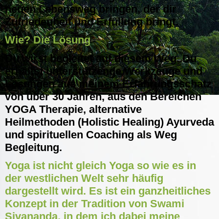
neuen Lebensweg bringen, der dir
Zufriedenheit und Erfüllung bringt.
Wie? Die Lösung
Du wirst begleitet auf diesem Weg. Du
erhältst unterstützende Werkzeuge und
Lösungen aus meinem Erfahrungsschatz
von über 30 Jahren, aus den Bereichen
YOGA Therapie, alternative
Heilmethoden (Holistic Healing) Ayurveda
und spirituellen Coaching als Weg
Begleitung.
Yoga ist nicht gleich Yoga so wie es in
der westlichen Welt sehr häufig
dargestellt wird. Es ist ein ganzheitliches
Konzept in der Tradition von Swami
Sivananda, in dem ich dabei meine