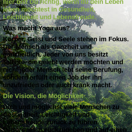
hier bist Du richtig,
wenn du dein Leben
leben möchtest in Gesundheit,
Leichtigkeit und Lebensfreude.
Was macht Yoga aus?
Körper, Geist und Seele stehen im Fokus.
Der Mensch als Ganzheit und
ganzheitlich. Jeder von uns besitzt
Talente, die gelebt werden möchten und
nicht jeder Mensch lebt seine Berufung,
sondern erfüllt einen Job der ihn
unzufrieden oder auch krank macht.
Die Vision, die Möglichkeit
Dich und möglichst viele Menschen zu
Gesundheit, Leichtigkeit und
Lebensfreude zurück zu führen.
Verlorenes zurückzugeben und auf einen