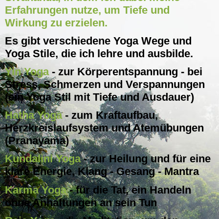
Erfahrungen nutze, um Tiefe und
Wirkung zu erzielen.
Es gibt verschiedene Yoga Wege und
Yoga Stile, die ich lehre und ausbilde.
Yin Yoga
- zur Körperentspannung - bei
Stress, Schmerzen und Verspannungen
(ein Yoga Stil mit Tiefe und Ausdauer)
Hatha Yoga
- zum Kraftaufbau,
Herzkreislaufsystem und Atemübungen
(Pranayama)
Kundalini Yoga
- zur Heilung und für eine
klare Energie, Klang - Gesang - Mantra
Karma Yoga
- für die Tat, ein Handeln
ohne Anhaftungen an sein Tun