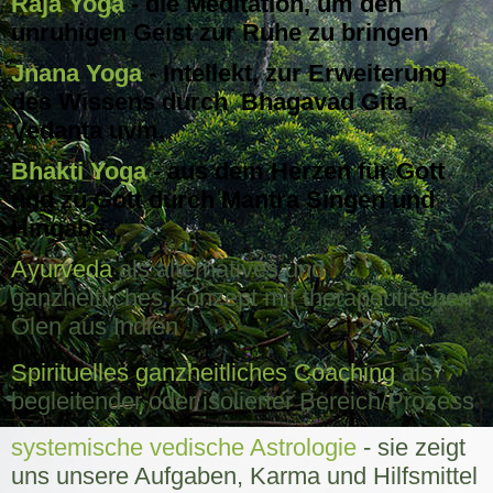
Raja Yoga
- die Meditation, um den
unruhigen Geist zur Ruhe zu bringen
Jnana Yoga
- Intellekt, zur Erweiterung
des Wissens durch Bhagavad Gita,
Vedanta uvm.
Bhakti Yoga
- aus dem Herzen für Gott
und zu Gott durch Mantra Singen und
Hingabe
Ayurveda
als alternatives und
ganzheitliches Konzept mit therapeutischen
Ölen aus Indien
Spirituelles ganzheitliches Coaching
als
begleitender oder isolierter Bereich/Prozess
systemische vedische Astrologie
- sie zeigt
uns unsere Aufgaben, Karma und Hilfsmittel