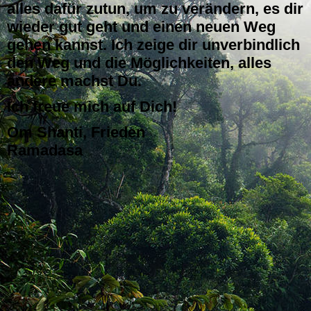
alles dafür zutun, um zu verändern, es dir
wieder gut geht und einen neuen Weg
gehen kannst. Ich zeige dir unverbindlich
den Weg und die Möglichkeiten, alles
andere machst Du.
Ich freue mich auf Dich!
Om Shanti, Frieden
Ramadasa