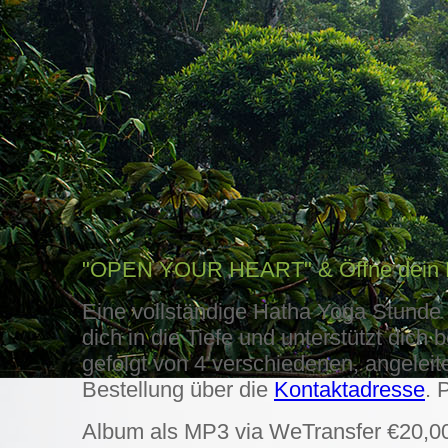
"OPEN YOUR HEART" & Öffne dein
Eine vollständige Hatha Yoga Stunde m
dich in die Tiefe und unterstützt dic
gefolgt von 4 verschiedenen, angelei
Bestellung über die
Kontaktadresse
. 
Album als MP3 via WeTransfer €20,00