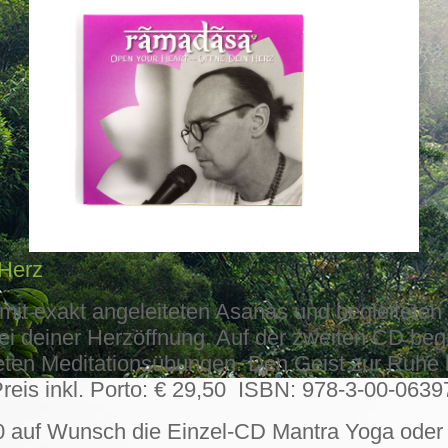
 Herz
it exakt angeleiteten Asanas und begleiteten 
h bei deiner Herzöffnung. Auf der zweiten CD b
teten Meditationsübungen. Den Geist zur Ruhe 
Preis inkl. Porto: € 29,50 ISBN: 978-3-00-0639
 auf Wunsch die Einzel-CD Mantra Yoga oder 