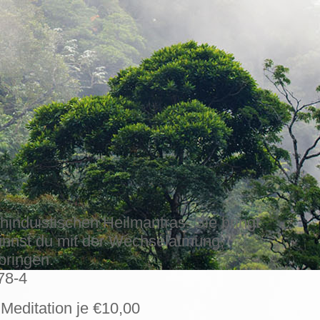
hinduistischen Heilmantras. Sie bringt
eginnst du mit der Wechselatmung,
bringen.
78-4
Meditation je €10,00