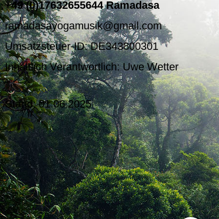
+49 (0)17632655644 Ramadasa
ramadasayogamusik@gmail.com
Umsatzsteuer-ID: DE343800301
Inhaltlich Verantwortlich: Uwe Wetter
Stand: 01.06.2025